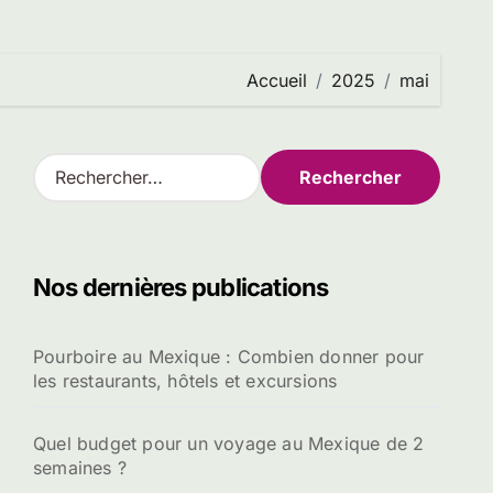
Accueil
2025
mai
R
e
c
h
e
Nos dernières publications
r
c
h
Pourboire au Mexique : Combien donner pour
e
les restaurants, hôtels et excursions
r
:
Quel budget pour un voyage au Mexique de 2
semaines ?