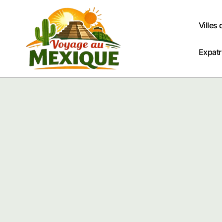
Passer
au
Villes
contenu
Expatr