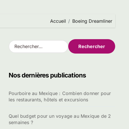
Accueil
Boeing Dreamliner
R
e
c
h
e
Nos dernières publications
r
c
h
Pourboire au Mexique : Combien donner pour
e
les restaurants, hôtels et excursions
r
:
Quel budget pour un voyage au Mexique de 2
semaines ?