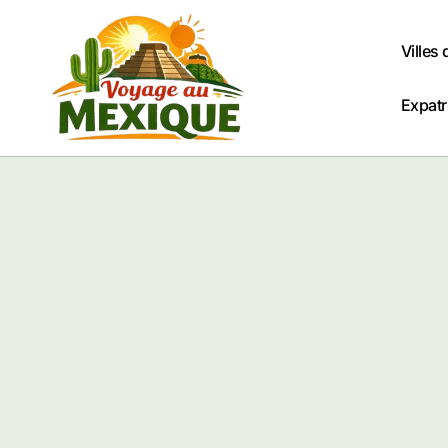
Passer
au
Villes
contenu
Expatr