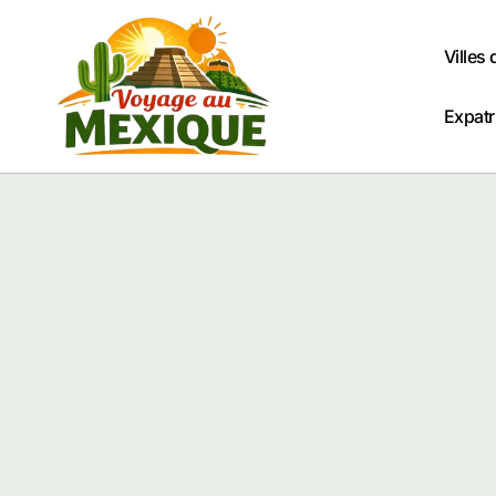
Passer
au
Villes
contenu
Expatr