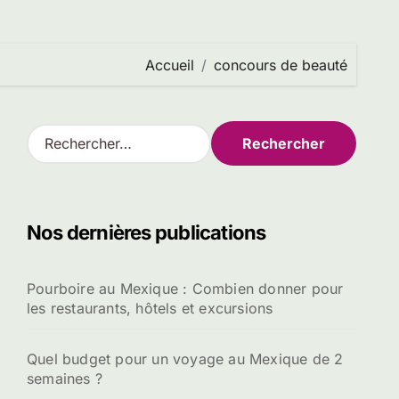
Accueil
concours de beauté
R
e
c
h
e
Nos dernières publications
r
c
h
Pourboire au Mexique : Combien donner pour
e
les restaurants, hôtels et excursions
r
:
Quel budget pour un voyage au Mexique de 2
semaines ?