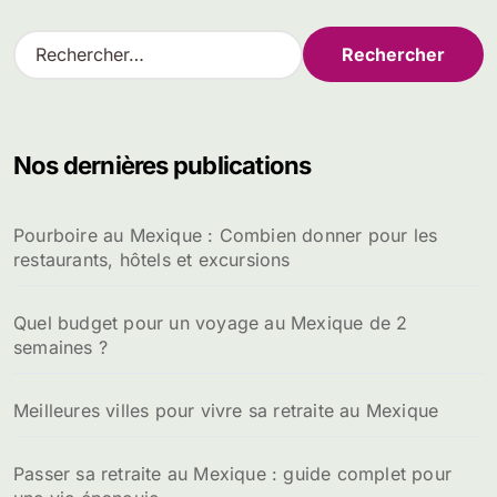
R
e
c
h
e
Nos dernières publications
r
c
h
Pourboire au Mexique : Combien donner pour les
e
restaurants, hôtels et excursions
r
:
Quel budget pour un voyage au Mexique de 2
semaines ?
Meilleures villes pour vivre sa retraite au Mexique
Passer sa retraite au Mexique : guide complet pour