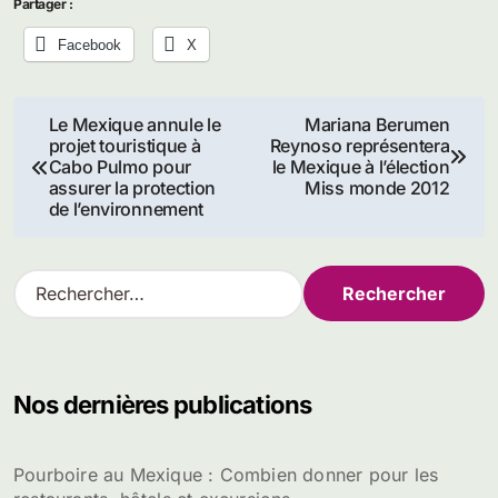
Partager :
Facebook
X
Navigation
Le Mexique annule le
Mariana Berumen
projet touristique à
Reynoso représentera
de
Cabo Pulmo pour
le Mexique à l’élection
assurer la protection
Miss monde 2012
l’article
de l’environnement
R
e
c
h
e
Nos dernières publications
r
c
h
Pourboire au Mexique : Combien donner pour les
e