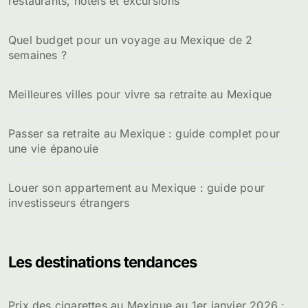
restaurants, hôtels et excursions
r
:
Quel budget pour un voyage au Mexique de 2
semaines ?
Meilleures villes pour vivre sa retraite au Mexique
Passer sa retraite au Mexique : guide complet pour
une vie épanouie
Louer son appartement au Mexique : guide pour
investisseurs étrangers
Les destinations tendances
Prix des cigarettes au Mexique au 1er janvier 2026 :