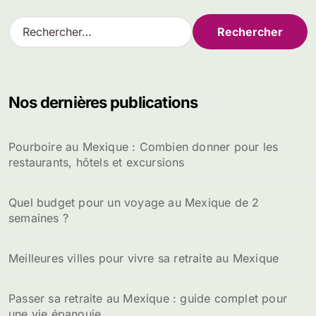
R
e
c
h
e
Nos dernières publications
r
c
h
Pourboire au Mexique : Combien donner pour les
e
restaurants, hôtels et excursions
r
:
Quel budget pour un voyage au Mexique de 2
semaines ?
Meilleures villes pour vivre sa retraite au Mexique
Passer sa retraite au Mexique : guide complet pour
une vie épanouie