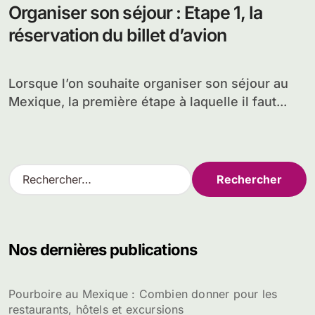
Organiser son séjour : Etape 1, la
réservation du billet d’avion
Lorsque l’on souhaite organiser son séjour au
Mexique, la première étape à laquelle il faut...
R
e
c
h
e
Nos dernières publications
r
c
h
Pourboire au Mexique : Combien donner pour les
e
restaurants, hôtels et excursions
r