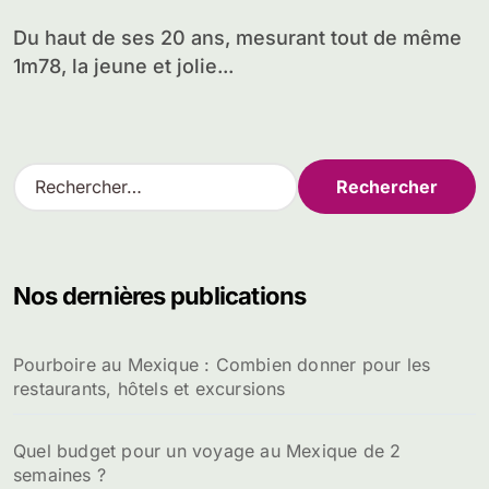
Du haut de ses 20 ans, mesurant tout de même
1m78, la jeune et jolie...
R
e
c
h
e
Nos dernières publications
r
c
h
Pourboire au Mexique : Combien donner pour les
e
restaurants, hôtels et excursions
r
:
Quel budget pour un voyage au Mexique de 2
semaines ?