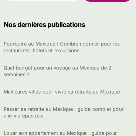
c
h
e
Nos dernières publications
r
c
h
Pourboire au Mexique : Combien donner pour les
e
restaurants, hôtels et excursions
r
:
Quel budget pour un voyage au Mexique de 2
semaines ?
Meilleures villes pour vivre sa retraite au Mexique
Passer sa retraite au Mexique : guide complet pour
une vie épanouie
Louer son appartement au Mexique : guide pour