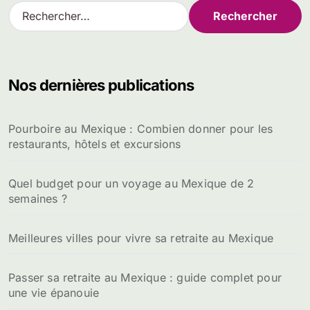
R
e
c
h
e
Nos dernières publications
r
c
h
Pourboire au Mexique : Combien donner pour les
e
restaurants, hôtels et excursions
r
:
Quel budget pour un voyage au Mexique de 2
semaines ?
Meilleures villes pour vivre sa retraite au Mexique
Passer sa retraite au Mexique : guide complet pour
une vie épanouie