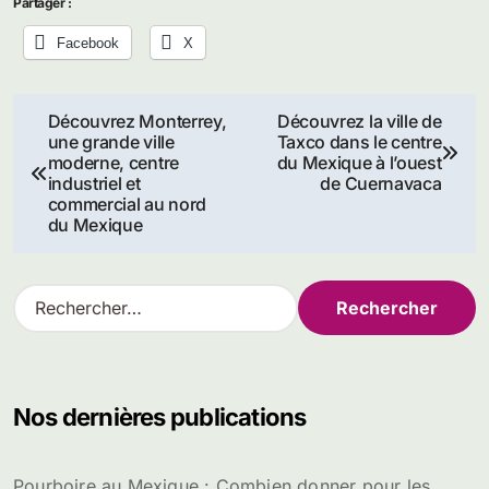
Partager :
Facebook
X
Navigation
Découvrez Monterrey,
Découvrez la ville de
une grande ville
Taxco dans le centre
de
moderne, centre
du Mexique à l’ouest
industriel et
de Cuernavaca
l’article
commercial au nord
du Mexique
R
e
c
h
e
Nos dernières publications
r
c
h
Pourboire au Mexique : Combien donner pour les
e