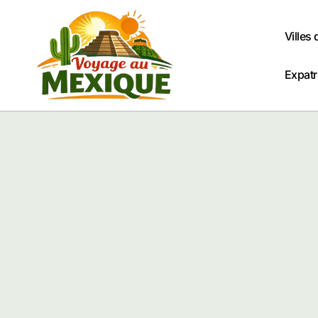
Passer
au
Villes
contenu
Expatr