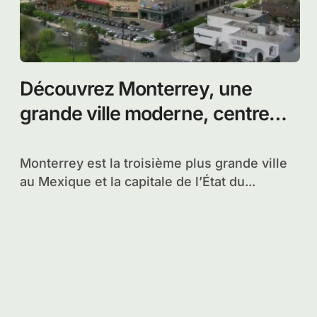
Découvrez Monterrey, une
grande ville moderne, centre
industriel et commercial au nord
du Mexique
Monterrey est la troisième plus grande ville
au Mexique et la capitale de l’État du...