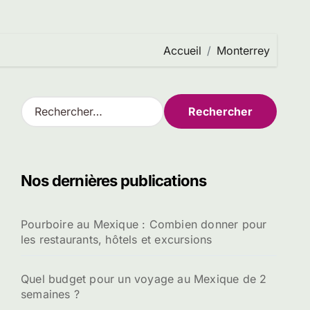
Accueil
Monterrey
R
e
c
h
e
Nos dernières publications
r
c
h
Pourboire au Mexique : Combien donner pour
e
les restaurants, hôtels et excursions
r
:
Quel budget pour un voyage au Mexique de 2
semaines ?