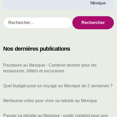
l’article
Mexique
R
e
c
h
e
Nos dernières publications
r
c
h
Pourboire au Mexique : Combien donner pour les
e
restaurants, hôtels et excursions
r
:
Quel budget pour un voyage au Mexique de 2 semaines ?
Meilleures villes pour vivre sa retraite au Mexique
Passer sa retraite au Mexique : guide complet pour une