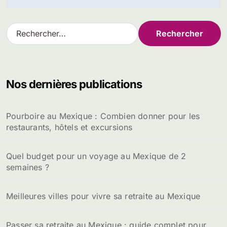
R
e
c
h
e
Nos dernières publications
r
c
h
Pourboire au Mexique : Combien donner pour les
e
restaurants, hôtels et excursions
r
:
Quel budget pour un voyage au Mexique de 2
semaines ?
Meilleures villes pour vivre sa retraite au Mexique
Passer sa retraite au Mexique : guide complet pour