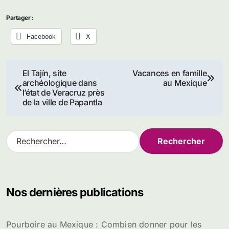
Partager :
Facebook
X
Navigation
El Tajín, site
Vacances en famille
archéologique dans
au Mexique
de
l’état de Veracruz près
de la ville de Papantla
l’article
R
e
c
h
e
Nos dernières publications
r
c
h
Pourboire au Mexique : Combien donner pour les
e