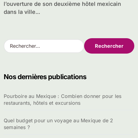
l’ouverture de son deuxième hôtel mexicain
dans la ville...
R
e
c
h
e
Nos dernières publications
r
c
h
Pourboire au Mexique : Combien donner pour les
e
restaurants, hôtels et excursions
r
:
Quel budget pour un voyage au Mexique de 2
semaines ?